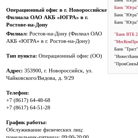
Банк "Югра"
Банк "Югра"
Операционный офис в г. Новороссийске
Банк "Югра"
Филиала ОАО АКБ «ЮГРА» в г.
Банк "Югра"
Ростове-на-Дону
Филиал:
Ростов-на-Дону (Филиал ОАО
"Банк ВТБ 2
АКБ «ЮГРА» в г. Ростов-на-Дону)
"МосКомПри
Банк "Траст
Тип пункта:
Операционный офис (ОО)
"ИнвестБанк
"ПромСвязьБ
Адрес:
353900, г. Новороссийск, ул.
Чайковского/Видова, д. 9/29
Телефон:
+7 (8617) 64-48-68
+7 (8617) 64-51-28
График работы:
Обслуживание физических лиц:
понедельник-пятница: 09:00-20:00