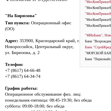
"МосКомПриватБ
"МосКомПриватБ
"МосКомПриватБ
"На Бирюзова"
"МосКомПриватБ
Тип пункта:
Операционный офис
"МосКомПриват
(ОО)
"МИнБанк", Нов
Адрес:
353900, Краснодарский край, г.
Банк "Возрожден
Новороссийск, Центральный округ,
Банк "СтройКред
ул. Бирюзова, д. 2
"МОРСКОЙ БАНК
Банк "Первомайс
Телефон:
+7 (8617) 64-66-48
+7 (8617) 64-34-74
График работы:
Операционное обслуживание физ. лиц:
понедельник-пятница: 08:45-19:30; без обеда
суббота: 09:00-18:00; без обеда