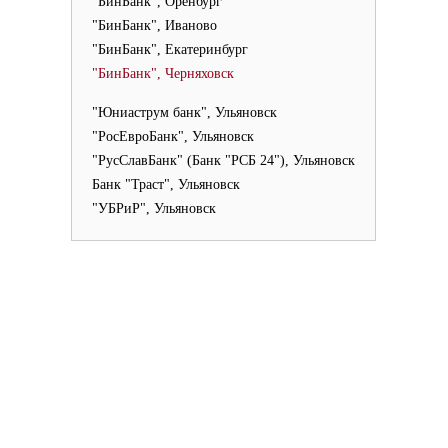
"БинБанк", Оренбург
"БинБанк", Иваново
"БинБанк", Екатеринбург
"БинБанк", Черняховск
"Юниаструм банк", Ульяновск
"РосЕвроБанк", Ульяновск
"РусСлавБанк" (Банк "РСБ 24"), Ульяновск
Банк "Траст", Ульяновск
"УБРиР", Ульяновск