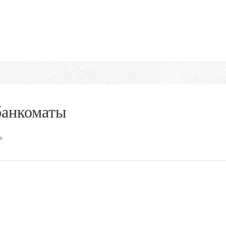
банкоматы
ь