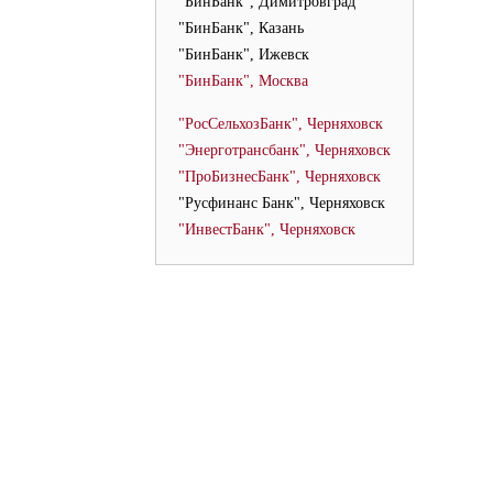
"БинБанк", Димитровград
"БинБанк", Казань
"БинБанк", Ижевск
"БинБанк", Москва
"РосСельхозБанк", Черняховск
"Энерготрансбанк", Черняховск
"ПроБизнесБанк", Черняховск
"Русфинанс Банк", Черняховск
"ИнвестБанк", Черняховск