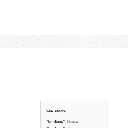
См. также:
"БинБанк", Выкса