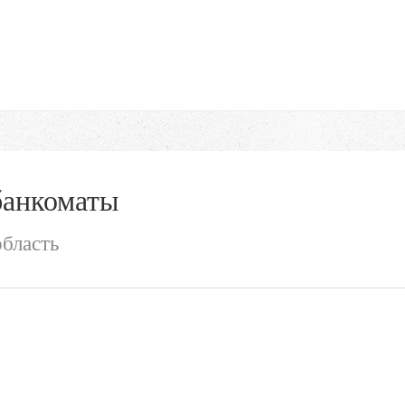
банкоматы
область