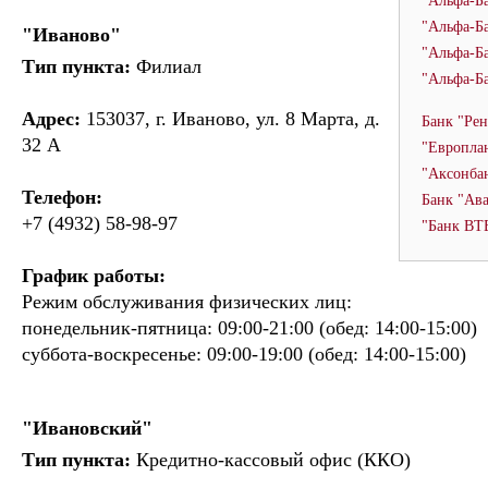
"Альфа-Б
"Альфа-Ба
"Иваново"
"Альфа-Ба
Тип пункта:
Филиал
"Альфа-Б
Адрес:
153037, г. Иваново, ул. 8 Марта, д.
Банк "Рен
32 А
"Европла
"Аксонба
Телефон:
Банк "Ава
+7 (4932) 58-98-97
"Банк ВТ
График работы:
Режим обслуживания физических лиц:
понедельник-пятница: 09:00-21:00 (обед: 14:00-15:00)
суббота-воскресенье: 09:00-19:00 (обед: 14:00-15:00)
"Ивановский"
Тип пункта:
Кредитно-кассовый офис (ККО)