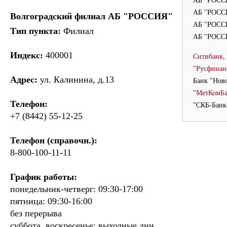
АБ "РОССИ
АБ "РОССИ
Волгоградский филиал АБ "РОССИЯ"
АБ "РОСС
Тип пункта:
Филиал
АБ "РОССИ
Индекс:
400001
Ситибанк,
"Русфинан
Адрес:
ул. Калинина, д.13
Банк "Нов
"МетКомБа
Телефон:
"СКБ-Банк
+7 (8442) 55-12-25
Телефон (справочн.):
8-800-100-11-11
График работы:
понедельник-четверг: 09:30-17:00
пятница: 09:30-16:00
без перерыва
суббота, воскресенье: выходные дни