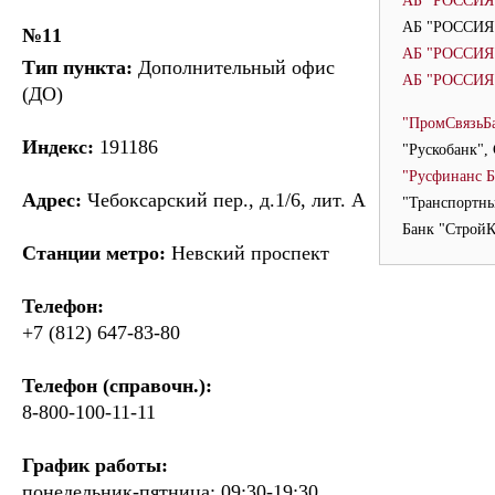
АБ "РОССИЯ"
АБ "РОССИЯ"
№11
АБ "РОССИЯ"
Тип пункта:
Дополнительный офис
АБ "РОССИЯ"
(ДО)
"ПромСвязьБа
Индекс:
191186
"Рускобанк",
"Русфинанс Б
Адрес:
Чебоксарский пер., д.1/6, лит. А
"Транспортны
Банк "СтройК
Станции метро:
Невский проспект
Телефон:
+7 (812) 647-83-80
Телефон (справочн.):
8-800-100-11-11
График работы:
понедельник-пятница: 09:30-19:30