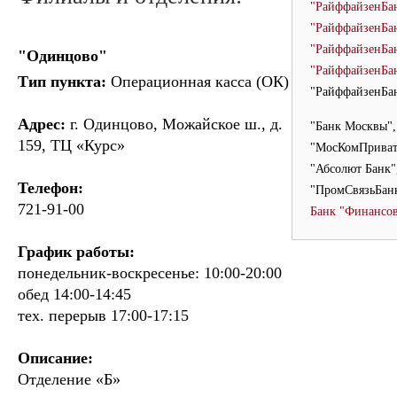
"РайффайзенБан
"РайффайзенБан
"РайффайзенБан
"Одинцово"
"РайффайзенБан
Тип пункта:
Операционная касса (ОК)
"РайффайзенБа
Адрес:
г. Одинцово, Можайское ш., д.
"Банк Москвы"
159, ТЦ «Курс»
"МосКомПриват
"Абсолют Банк"
Телефон:
"ПромСвязьБан
721-91-00
Банк "Финансов
График работы:
понедельник-воскресенье: 10:00-20:00
обед 14:00-14:45
тех. перерыв 17:00-17:15
Описание:
Отделение «Б»