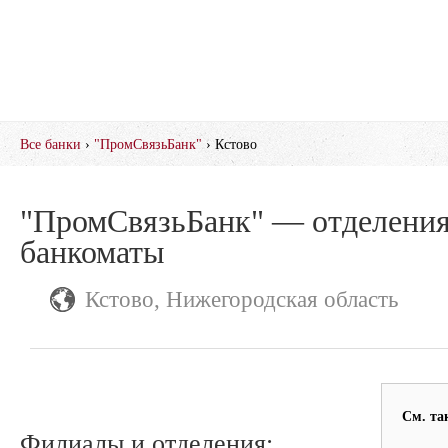
Все банки
›
"ПромСвязьБанк"
› Кстово
"ПромСвязьБанк" — отделения
банкоматы
Кстово, Нижегородская область
См. та
Филиалы и отделения: