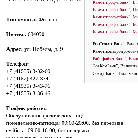
"Камчатпрофитбанк", Ел
"Камчатпрофитбанк", Пе
"Камчатпрофитбанк", М
Тип пункта:
Филиал
"Камчатпрофитбанк", Б
"Камчатпрофитбанк", М
Индекс:
684090
"РосСельхозБанк", Вилю
Адрес:
ул. Победы, д. 9
"Камчаткомагропромбан
"РайффайзенБанк", Вил
Телефон:
"СовКомБанк", Вилючин
+7 (41535) 3-32-60
"Солид Банк", Вилючин
+7 (4152) 427-374
+7 (41535) 3-43-76
+7 (41535) 3-36-46
График работы:
Обслуживание физических лиц:
понедельник-пятница: 09:00-20:00, без перерыва
суббота: 09:00-18:00, без перерыва
воскресенье: выходной день