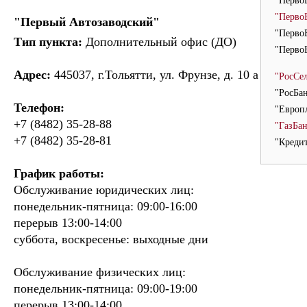
"Перво
"Перво
"Первый Автозаводский"
"Перво
Тип пункта:
Дополнительный офис (ДО)
"Перво
Адрес:
445037, г.Тольятти, ул. Фрунзе, д. 10 а
"РосСел
"РосБан
Телефон:
"Европл
+7 (8482) 35-28-88
"ГазБан
+7 (8482) 35-28-81
"Кредит
График работы:
Обслуживание юридических лиц:
понедельник-пятница: 09:00-16:00
перерыв 13:00-14:00
суббота, воскресенье: выходные дни
Обслуживание физических лиц:
понедельник-пятница: 09:00-19:00
перерыв 13:00-14:00