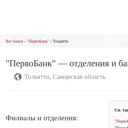
Все банки
›
"ПервоБанк"
› Тольятти
"ПервоБанк" — отделения и б
Тольятти, Самарская область
См. та
Филиалы и отделения:
"ПервоБ