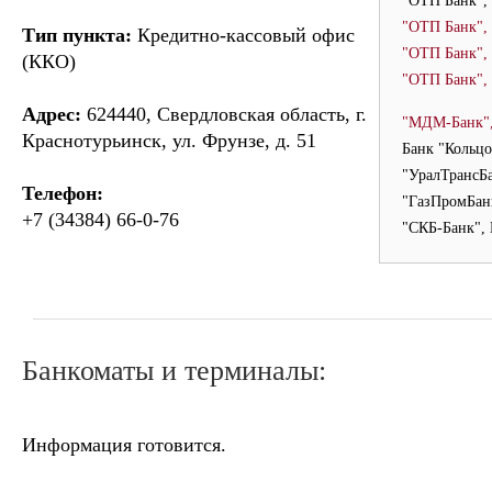
"ОТП Банк",
"ОТП Банк",
Тип пункта:
Кредитно-кассовый офис
"ОТП Банк",
(ККО)
"ОТП Банк",
Адрес:
624440, Свердловская область, г.
"МДМ-Банк",
Краснотурьинск, ул. Фрунзе, д. 51
Банк "Кольцо
"УралТрансБа
Телефон:
"ГазПромБан
+7 (34384) 66-0-76
"СКБ-Банк",
Банкоматы и терминалы:
Информация готовится.