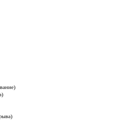
вание)
а)
ерыва)