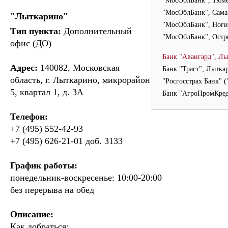
"МосОблБанк", Тюм
"МосОблБанк", Сама
"Лыткарино"
"МосОблБанк", Ноги
Тип пункта:
Дополнительный
"МосОблБанк", Ост
офис (ДО)
Банк "Авангард", Л
Адрес:
140082, Московская
Банк "Траст", Лытка
область, г. Лыткарино, микрорайон
"Росгосстрах Банк" 
5, квартал 1, д. 3А
Банк "АгроПромКред
Телефон:
+7 (495) 552-42-93
+7 (495) 626-21-01 доб. 3133
График работы:
понедельник-воскресенье: 10:00-20:00
без перерыва на обед
Описание:
Как добраться: