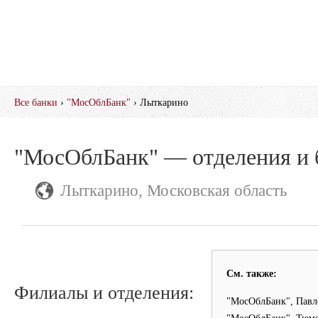
Все банки
›
"МосОблБанк"
› Лыткарино
"МосОблБанк" — отделения и 
Лыткарино, Московская область
См. также:
Филиалы и отделения:
"МосОблБанк", Павл