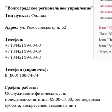
"МИнБан
"МИнБан
"Волгоградское региональное управление"
"МИнБан
Тип пункта:
Филиал
"МИнБан
Адрес:
ул. Рокоссовского, д. 62
Банк "К
"Банк ВТ
Телефон:
Банк "П
+7 (8442) 99-80-80
Банк "В
+7 (8442) 99-88-09
"Кредит
+7 (8442) 99-88-08
Телефон (справочн.):
8 (800) 100-74-74
График работы:
Обслуживание физических лиц:
понедельник-пятница: 09:00-17:30, без перерыва
суббота, воскресенье: выходные дни