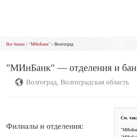
Все банки
›
"МИнБанк"
› Волгоград
"МИнБанк" — отделения и ба
Волгоград, Волгоградская область
См. так
Филиалы и отделения:
"МИнБан