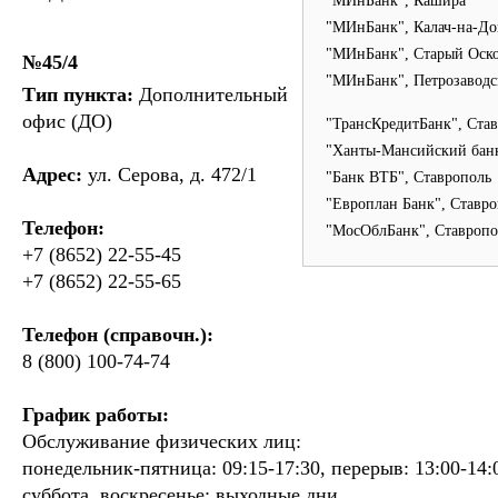
"МИнБанк", Кашира
"МИнБанк", Калач-на-До
"МИнБанк", Старый Оск
№45/4
"МИнБанк", Петрозаводс
Тип пункта:
Дополнительный
офис (ДО)
"ТрансКредитБанк", Ста
"Ханты-Мансийский банк
Адрес:
ул. Серова, д. 472/1
"Банк ВТБ", Ставрополь
"Европлан Банк", Ставр
Телефон:
"МосОблБанк", Ставропо
+7 (8652) 22-55-45
+7 (8652) 22-55-65
Телефон (справочн.):
8 (800) 100-74-74
График работы:
Обслуживание физических лиц:
понедельник-пятница: 09:15-17:30, перерыв: 13:00-14:
суббота, воскресенье: выходные дни