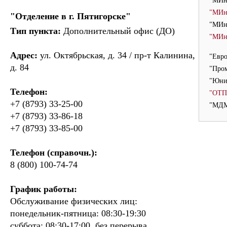
"МИн
"МИн
"Отделение в г. Пятигорске"
"МИнБ
Тип пункта:
Дополнительный офис (ДО)
"МИн
Адрес:
ул. Октябрьская, д. 34 / пр-т Калинина,
"Евро
д. 84
"Пром
"Юниа
Телефон:
"ОТП 
+7 (8793) 33-25-00
"МДМ
+7 (8793) 33-86-18
+7 (8793) 33-85-00
Телефон (справочн.):
8 (800) 100-74-74
График работы:
Обслуживание физических лиц:
понедельник-пятница: 08:30-19:30
суббота: 08:30-17:00, без перерыва