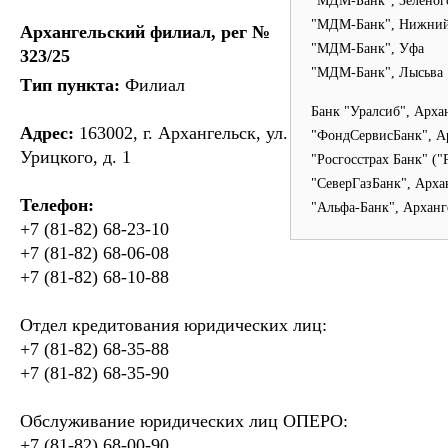
"МДМ-Банк", Зеленог
"МДМ-Банк", Нижний
Архангельский филиал, рег №
"МДМ-Банк", Уфа
323/25
"МДМ-Банк", Лысьва
Тип пункта:
Филиал
Банк "Уралсиб", Арха
Адрес:
163002, г. Архангельск, ул.
"ФондСервисБанк", А
Урицкого, д. 1
"Росгосстрах Банк" ("
"СеверГазБанк", Арха
Телефон:
"Альфа-Банк", Арханг
+7 (81-82) 68-23-10
+7 (81-82) 68-06-08
+7 (81-82) 68-10-88
Отдел кредитования юридических лиц:
+7 (81-82) 68-35-88
+7 (81-82) 68-35-90
Обслуживание юридических лиц ОПЕРО:
+7 (81-82) 68-00-90