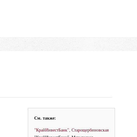
См. также:
"КрайИнвестБанк", Старощербиновская