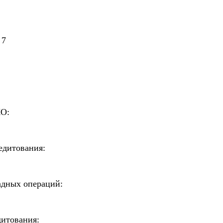
 7
КО:
едитования:
адных операций:
дитования: