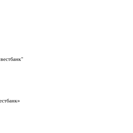
вестбанк"
естбанк»