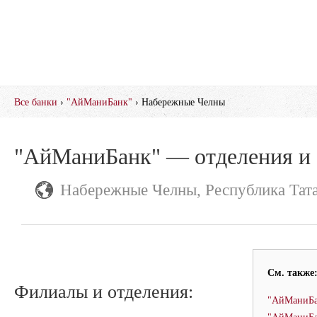
Все банки
›
"АйМаниБанк"
› Набережные Челны
"АйМаниБанк" — отделения и
Набережные Челны, Республика Тат
См. также
Филиалы и отделения:
"АйМаниБан