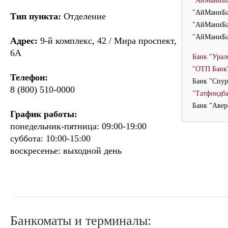
"АйМаниБа
"АйМаниБа
Тип пункта:
Отделение
"АйМаниБа
"АйМаниБа
Адрес:
9-й комплекс, 42 / Мира проспект,
6А
Банк "Урал
"ОТП Банк
Телефон:
Банк "Спур
8 (800) 510-0000
"Татфондб
Банк "Авер
График работы:
понедельник-пятница: 09:00-19:00
суббота: 10:00-15:00
воскресенье: выходной день
Банкоматы и терминалы: