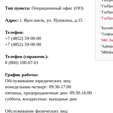
"ГазПро
"ГазПро
Тип пункта:
Операционный офис (ОО)
"ГазПро
"ГазПро
Адрес:
г. Ярославль, ул. Пушкина, д.15
"Балтий
Телефон:
"Татфон
+7 (4852) 59-00-00
"БКС Ба
+7 (4852) 59-00-90
"Адмира
"МИнБан
Телефон (справочн.):
8 (800) 100-07-01
График работы:
Обслуживание юридических лиц:
понедельник-четверг: 09:30-17:00
пятница, предпраздничные дни: 09:30-16:00
суббота, воскресенье: выходные дни
Обслуживание физических лиц: