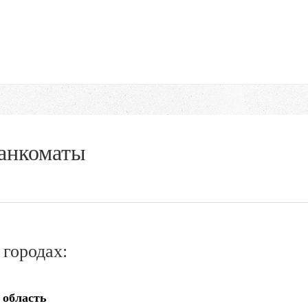
банкоматы
городах:
 область