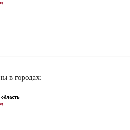
ад
ы в городах:
 область
ад