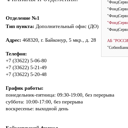
"ФондСерви
"ФондСерв
"ФондСерви
Отделение №1
"ФондСерви
Тип пункта:
Дополнительный офис (ДО)
"ФондСерви
Адрес:
468320, г. Байконур, 5 мкр., д. 28
АБ "РОССИ
"СобинБанк
Телефон:
+7 (33622) 5-06-80
+7 (33622) 5-21-49
+7 (33622) 5-20-48
График работы:
понедельник-пятница: 09:30-19:00, без перерыва
суббота: 10:00-17:00, без перерыва
воскресенье: выходной день