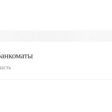
банкоматы
ласть