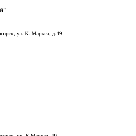
ий"
горск, ул. К. Маркса, д.49
горск, пр. К.Маркса, 49