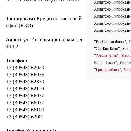
Азиатско-Тихоокеан
Азиатско-Тихоокеан
Азиатско-Тихоокеан
Тип пункта:
Кредитно-кассовый
Азиатско-Тихоокеан
офис (ККО)
Азиатско-Тихоокеан
Адрес:
ул. Интернациональная, д.
"РосСельхозБанк", 
40-82
"СовКомБанк", Усол
"Альфа-Банк", Усол
Телефон:
Банк "Траст", Усоль
+7 (39543) 62020
"Гринкомбанк", Усо
+7 (39543) 66036
+7 (39543) 62330
+7 (39543) 62110
+7 (39543) 66037
+7 (39543) 66077
+7 (39543) 66100
+7 (39543) 62001
Телефон (справочн.):